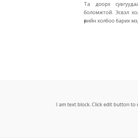
Та доорх сувгууда
боломжтой. Эсвэл хо
өөрийн холбоо барих м
I am text block. Click edit button to