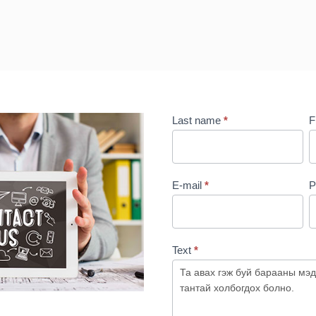
Contact
Last name
*
F
Us
E-mail
*
P
Text
*