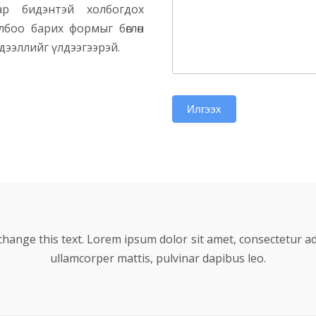
ар бидэнтэй холбогдох
лбоо барих формыг бөглөн
эдээллийг үлдээгээрэй.
Илгээх
 change this text. Lorem ipsum dolor sit amet, consectetur adipi
ullamcorper mattis, pulvinar dapibus leo.